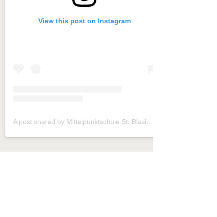
View this post on Instagram
A post shared by Mittelpunktschule St. Blasius (@mps_frickhofen)