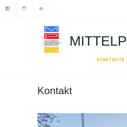
Facebook
Instagram
Newsletter
Zum
Inhalt
springen
MITTELP
STARTSEITE
Kontakt