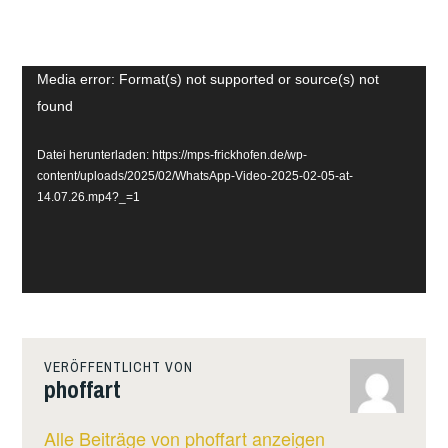
Video-
Media error: Format(s) not supported or source(s) not
found
Player
Datei herunterladen: https://mps-frickhofen.de/wp-
content/uploads/2025/02/WhatsApp-Video-2025-02-05-at-
14.07.26.mp4?_=1
VERÖFFENTLICHT VON
phoffart
Alle Beiträge von phoffart anzeigen