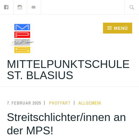
Facebook
Instagram
Newsletter
Zum
Suche
Inhalt
nach:
springen
MENÜ
MITTELPUNKTSCHULE
ST. BLASIUS
7. FEBRUAR 2025
PHOFFART
ALLGEMEIN
Streitschlichter/innen an
der MPS!