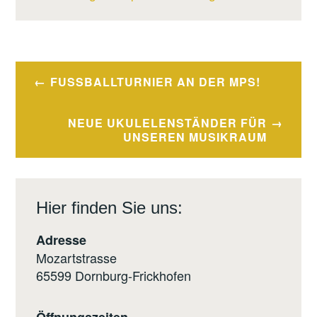
Beitragsnavigation
FUSSBALLTURNIER AN DER MPS!
NEUE UKULELENSTÄNDER FÜR
UNSEREN MUSIKRAUM
Hier finden Sie uns:
Adresse
Mozartstrasse
65599 Dornburg-Frickhofen
Öffnungszeiten