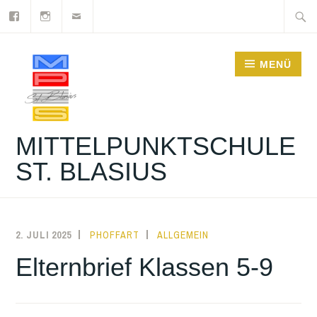
Facebook
Instagram
Newsletter
Zum
Suche
Inhalt
nach:
springen
MENÜ
MITTELPUNKTSCHULE
ST. BLASIUS
2. JULI 2025
PHOFFART
ALLGEMEIN
Elternbrief Klassen 5-9