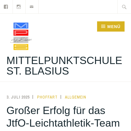
Facebook
Instagram
Newsletter
Zum
Suche
Inhalt
nach:
springen
MENÜ
MITTELPUNKTSCHULE
ST. BLASIUS
3. JULI 2025
PHOFFART
ALLGEMEIN
Großer Erfolg für das
JtfO-Leichtathletik-Team