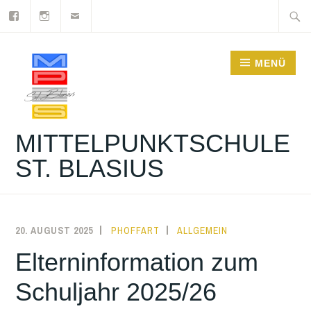
Facebook
Instagram
Newsletter
Zum
Suche
Inhalt
nach:
springen
MENÜ
MITTELPUNKTSCHULE
ST. BLASIUS
20. AUGUST 2025
PHOFFART
ALLGEMEIN
Elterninformation zum
Schuljahr 2025/26