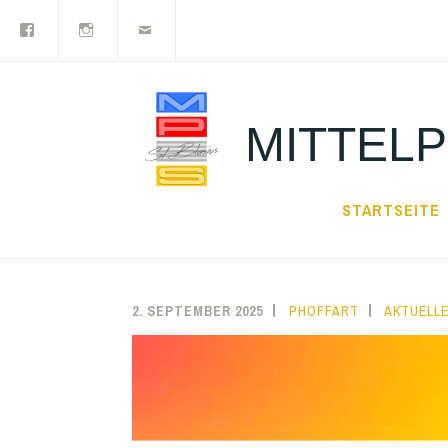
Facebook
Instagram
Newsletter
Zum
Inhalt
springen
MITTELP
STARTSEITE
2. SEPTEMBER 2025
PHOFFART
AKTUELL