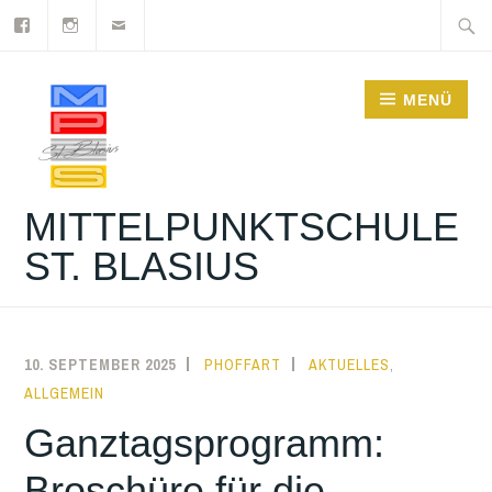
Facebook
Instagram
Newsletter
Zum
Suche
Inhalt
nach:
springen
MENÜ
MITTELPUNKTSCHULE
ST. BLASIUS
10. SEPTEMBER 2025
PHOFFART
AKTUELLES
,
ALLGEMEIN
Ganztagsprogramm:
Broschüre für die