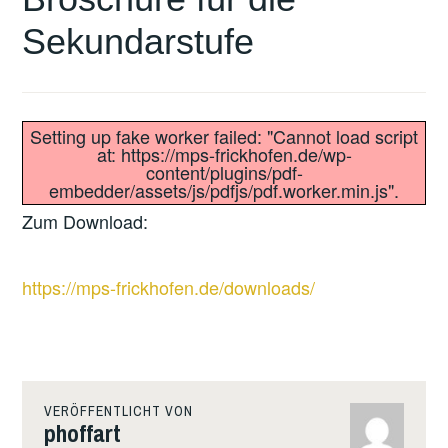
Sekundarstufe
Setting up fake worker failed: "Cannot load script
at: https://mps-frickhofen.de/wp-
content/plugins/pdf-
embedder/assets/js/pdfjs/pdf.worker.min.js".
Zum Download:
https://mps-frickhofen.de/downloads/
VERÖFFENTLICHT VON
phoffart