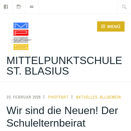
Facebook
Instagram
Newsletter
Zum
Suche
Inhalt
nach:
springen
MENÜ
MITTELPUNKTSCHULE
ST. BLASIUS
23. FEBRUAR 2026
PHOFFART
AKTUELLES
,
ALLGEMEIN
Wir sind die Neuen! Der
Schulelternbeirat