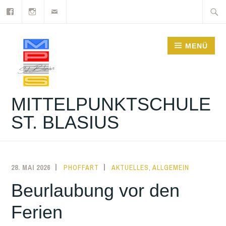
Facebook
Instagram
Newsletter
Zum
Suche
Inhalt
nach:
springen
MENÜ
MITTELPUNKTSCHULE
ST. BLASIUS
28. MAI 2026
PHOFFART
AKTUELLES
,
ALLGEMEIN
Beurlaubung vor den
Ferien