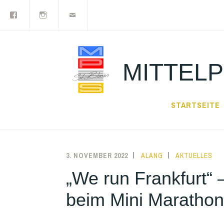
Facebook
Instagram
Newsletter
Zum
Inhalt
springen
MITTELP
STARTSEITE
3. NOVEMBER 2022
ALANG
AKTUELLES
„We run Frankfurt“
beim Mini Marathon