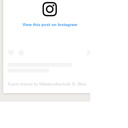
View this post on Instagram
A post shared by Mittelpunktschule St. Blasius (@mps_frickhofen)